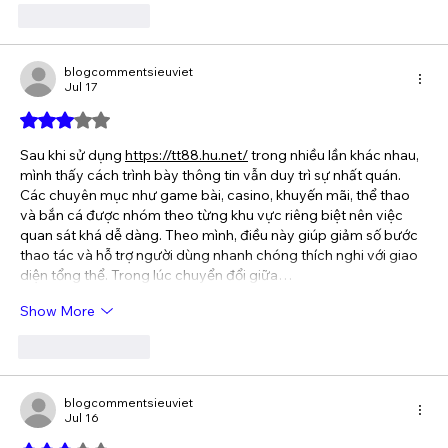
Like
Reply
blogcommentsieuviet
Jul 17
Rated 3 out of 5 stars.
Sau khi sử dụng 
https://tt88.hu.net/
 trong nhiều lần khác nhau, 
mình thấy cách trình bày thông tin vẫn duy trì sự nhất quán. 
Các chuyên mục như game bài, casino, khuyến mãi, thể thao 
và bắn cá được nhóm theo từng khu vực riêng biệt nên việc 
quan sát khá dễ dàng. Theo mình, điều này giúp giảm số bước 
thao tác và hỗ trợ người dùng nhanh chóng thích nghi với giao 
diện tổng thể. Trong lúc chuyển đổi giữa…
Show More
Like
Reply
blogcommentsieuviet
Jul 16