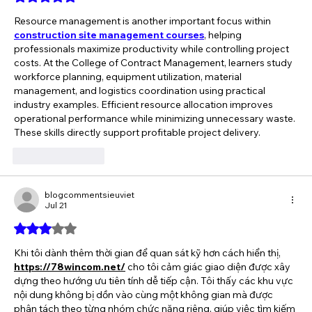
Resource management is another important focus within 
construction site management courses
, helping 
professionals maximize productivity while controlling project 
costs. At the College of Contract Management, learners study 
workforce planning, equipment utilization, material 
management, and logistics coordination using practical 
industry examples. Efficient resource allocation improves 
operational performance while minimizing unnecessary waste. 
These skills directly support profitable project delivery.
Like
Reply
blogcommentsieuviet
Jul 21
Rated 3 out of 5 stars.
Khi tôi dành thêm thời gian để quan sát kỹ hơn cách hiển thị, 
https://78wincom.net/
 cho tôi cảm giác giao diện được xây 
dựng theo hướng ưu tiên tính dễ tiếp cận. Tôi thấy các khu vực 
nội dung không bị dồn vào cùng một không gian mà được 
phân tách theo từng nhóm chức năng riêng, giúp việc tìm kiếm 