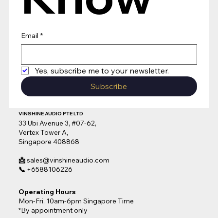
Email
*
Yes, subscribe me to your newsletter.
Subscribe
VINSHINE AUDIO PTE LTD
33 Ubi Avenue 3, #07-62,
Vertex Tower A,
Singapore 408868
📩
sales@vinshineaudio.com
📞
+6588106226
Operating Hours
Mon-Fri, 10am-6pm Singapore Time
*By appointment only