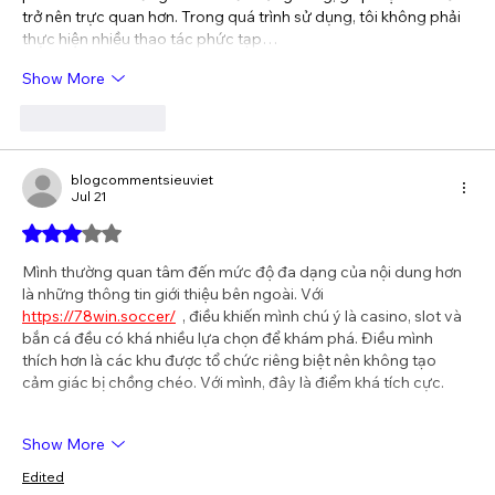
trở nên trực quan hơn. Trong quá trình sử dụng, tôi không phải 
thực hiện nhiều thao tác phức tạp…
Show More
Like
Reply
blogcommentsieuviet
Jul 21
Rated 3 out of 5 stars.
Mình thường quan tâm đến mức độ đa dạng của nội dung hơn 
là những thông tin giới thiệu bên ngoài. Với 
https://78win.soccer/
  , điều khiến mình chú ý là casino, slot và 
bắn cá đều có khá nhiều lựa chọn để khám phá. Điều mình 
thích hơn là các khu được tổ chức riêng biệt nên không tạo 
cảm giác bị chồng chéo. Với mình, đây là điểm khá tích cực.
Show More
Edited