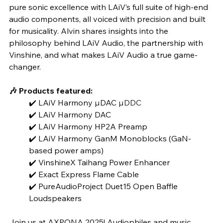
pure sonic excellence with LAiV’s full suite of high-end 
audio components, all voiced with precision and built 
for musicality. Alvin shares insights into the 
philosophy behind LAiV Audio, the partnership with 
Vinshine, and what makes LAiV Audio a true game-
changer. 
🎶 Products featured: 
✔️ LAiV Harmony 
µ
DAC 
µDDC
✔️ LAiV Harmony DAC 
✔️ LAiV Harmony HP2A Preamp 
✔️ LAiV Harmony GanM Monoblocks (GaN-
based power amps) 
✔️ VinshineX Taihang Power Enhancer 
✔️ Exact Express Flame Cable 
✔️ PureAudioProject Duet15 Open Baffle 
Loudspeakers 
Join us at AXPONA 2025! Audiophiles and music 